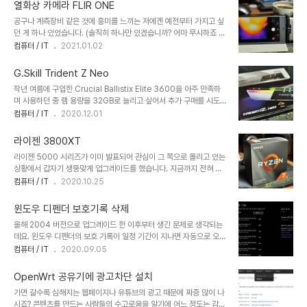
하다 보니 유혹을 뿌리치기가 힘들었습니다. Pro WS 란 제품명만 봐
다. 3800XT와 비교하면 2..
열화상 카메라 FLIR ONE
도 뭔가 포스가 느껴지는 제품입니다. 199불이란 가격이 아니었다면
공구나 계측장비 같은 것에 흥미를 느끼는 저에겐 예전부터 가지고 싶
전혀 생각하지 않았던 제품이었죠. 출시 당시에 눈길을 끄는 메인보드
던 게 하나 있었습니다. (솔직히 하나만 있겠습니까? 어마 무시하죠 ㅎ
이긴 했습니다만 가격이 가격인지라 관심을 두지 않았었죠. 그런데 박
ㅎ) 블프가 시작되면서 32GB 램부터 질렀던 저는 또 지를 게 없나 아
컴퓨터 / IT
2021.01.02
스를 개봉해보니 원래 가격을 생각하면 구성이 좀 아쉽습니다. 크로스
마존을 뒤적이던 중 예전에 관심 목록에 넣어뒀던 열화상 카메라가 눈
헤어 라인업에 비하면 초라하다고 말할 수 있을 정도네요. 구성품이 단
에 띄었습니다. 세일을 거의 하지 않는 제품인데 블프 조금 지나서 가
촐한 거는 그렇다 쳐도 메인보드 하..
G.Skill Trident Z Neo
격이 내려가기 시작하더군요. 아마존 앱 결제시 15불 할인에 배송료
작년 여름에 구입한 Crucial Ballistix Elite 3600을 아주 만족하
무료 행사에다가 기프트 카드 100불 구매하면 10불 보너스까지 준다
며 사용하던 중 램 용량을 32GB로 늘리고 싶어서 추가 구매를 시도
고 하니 도저히 참을 수가 없더군요. 아마존 주주로써 아마존 발전에
했었습니다. 하지만 아마존 가격이 너무 높거나 재고가 잘 없어서(신
컴퓨터 / IT
2020.12.01
이바지해야 한다는 사명감을 안고 블프 2차 아이템으로 선정! 비교적
형이 나와서 단종된 듯) 아쉬워하던 차에 가격 알람을 해 놓았던 카멜
빨리 배송이 되었던 램과 달리 요 넘은 3주 정도 걸렸습니다. 지루한
로부터 두 달 전쯤 메일이 왔더군요. 재고가 4개 있다는 것이었습니
기다림이 끝나고... 드디어 ..
라이젠 3800XT
다. 그래서 부랴부랴 주문을 넣었으나 한 달이 넘는 우여곡절 끝에 재
라이젠 5000 시리즈가 이미 발표되어 관심이 그 쪽으로 몰리고 있는
고 없음으로 취소 처리. ㅠ.ㅠ 결국 같은 제품으로 재구매는 불가능할
상황에서 갑자기 생뚱맞게 업그레이드를 했습니다. 지금까지 전혀 관
것으로 판단하고 블프가 오기만을 기다렸습니다. 하지만 블프에서도
심을 두지 않았던 3800XT가 재고 정리 차원인지 최근 자꾸 저렴한
컴퓨터 / IT
2020.10.25
맘에 드는 메모리는 핫딜이 뜨질 않더군요. 그러던 중 신한 카드 15%
가격에 판매를 하더군요. 지난 금요일에도 레이스 프리즘 쿨러 포함한
할인과 무료 배송 행사가 시작되길래 뭔가에 홀린 듯이 요 놈을 사버렸
정품 박스가 36만원에 나왔길래 30분 정도 고민하다가 지르고 말았
습니다. 이름하야 ..
윈도우 디펜더 보호기록 삭제
습니다. 파크라이 6 쿠폰까지 주는 시기라서 따지고 보면 거의 거의
올해 2004 버전으로 업그레이드 한 이후부터 생긴 문제로 생각되는
30만원 선에서 구입하는 셈이라며 스스로 당위성을 만들면서 말이죠.
데요. 윈도우 디펜더의 보호 기록이 일정 기간이 지나면 자동으로 오래
^^;;; 박스는 3600과 동일한 크기인데 안에 쿨러가 없다 보니 정말
된 항목이 지워져야 하는데 그렇지 않은 경우가 가끔 발생합니다. 제
컴퓨터 / IT
2020.09.05
가볍습니다. 가격대 중량비가 너무 부실합니다. ㅋㅋ 대신 별도로 쿨러
PC에서도 5월 이전에 검색된 기록까지 그대로 남아있는 것을 볼 수
를 사은품으로 제공하는 행사를 하다 보니 레이쓰 프리즘이 따라 왔는
있습니다. 한동안 팟플레이어 업데이트 파일을 바이러스로 인식해서
데 쿨러 박스가 더 크네요. 제..
OpenWrt 공유기에 광고차단 설치
계속 메시지가 누적되던 시기가 있었는데 그때의 잔재로 보입니다. 이
가면 갈수록 심해지는 웹페이지나 유튜브의 광고 때문에 짜증 많이 나
렇게 삭제되지 않는 보호 기록을 속 시원히 삭제할 수 있는 방법이 있
시죠? 콘텐츠를 만드는 사람들의 수고로움을 알기에 어느 정도는 감수
습니다. 탐색기나 명령 프롤프트를 이용해서 아래의 폴더에 들어가 보