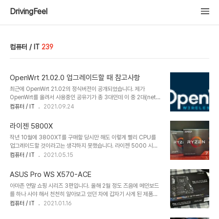
DrivingFeel
컴퓨터 / IT
239
OpenWrt 21.02.0 업그레이드할 때 참고사항
최근에 OpenWrt 21.02의 정식버전이 공개되었습니다. 제가
OpenWrt를 올려서 사용중인 공유기가 총 3대인데 이 중 2대(netis
WF-2881과 tplink Archer C7 V4)에 21.02를 올려 보면서 느낀
컴퓨터 / IT
2021.09.24
점들을 적어보고자 합니다. 간단히 변경점이나 주의점 등을 나열해 보
고 천천히 내용을 추가해 나가겠습니다. • WPA3 기본 지원19.07에
라이젠 5800X
서는 wpad-basic을 삭제하고 ssl을 지원하는 wpad-openssl 등
작년 10월에 3800XT를 구매할 당시만 해도 이렇게 빨리 CPU를
을 설치해 줬어야 했었죠. • HTTPS 기본 지원luci-ssl이 기본 설치
업그레이드할 것이라고는 생각하지 못했습니다. 라이젠 5000 시리
되어 있습니다. 다만 인증서를 생성해 주는 등 기본 작업은 해줘야 합
즈의 가격이 다소 높기도 했었고 말도 안 되게 폭등해 버린 그래픽 카
컴퓨터 / IT
2021.05.15
니다. • WF-2881 업그레이드시 벽돌됨sysupgrade.bin으로 업
드 가격 때문에 강제 존버에 들어가는 바람에 CPU 업그레이드도 미
그레이드했더니 부팅 실패합니다. 처음 설치할..
뤄두고 있었죠. 그러던 중 빅스마일데이에 지마켓에서 이런저런 쿠폰
ASUS Pro WS X570-ACE
과 카드 청구할인까지 적용하니 실구매가가 40만 원 밑으로 내려가는
아마존 연말 쇼핑 시리즈 3편입니다. 올해 2월 정도 즈음에 메인보드
바람에 결제 버튼을 누르고 말았습니다. ㅎㅎ 박스의 배경이 살짝 바뀐
를 하나 사야 해서 천천히 알아보고 있던 차에 갑자기 사게 된 제품입
거 말고는 거의 차이가 없기 때문에 언뜻 보면 구별이 안됩니다. 과대
니다. B550이나 B450 정도로 구매하려던 차에 아마존에서 저렴하
컴퓨터 / IT
2021.01.16
포장된 박스 옆으로 보이는 5800X. 21년 14주 차 생산품이군요.
게 파는 것을 보고는 냉큼 질러버렸네요. 일반 판매가 대비 워낙 저렴
3800XT를 빼고 5800X를 꼽은 후 7-Zip 벤치마크 돌려봤습니