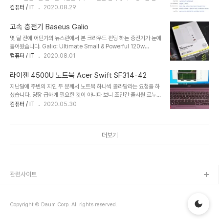
하면서 사용하는 게 맞다고 생각은 합니다만 도가 지나치는 경우도 많
컴퓨터 / IT
2020.08.29
면 아래 화면과 같이 여러 폴더들이 존재하는 것을 볼 수 있습니다. 참
이 있습니다. 그래서 광고 차단 앱을 사용하시는 분들도 많은데 저 또
고로 PC 상황에 따라 폴더 개수는 재각각입니다. [폴더]
한 PC용 크롬에 Adblocker 확장 프로그램을 사용하고 있었습니다.
C:\ProgramData\Microsoft\Wi..
고속 충전기 Baseus Galio
그러다가 최근에 핸드폰에서도 광고 차단을 하고 싶다는 생각이 들어
몇 달 전에 어딘가의 뉴스란에서 본 크라우드 펀딩 하는 충전기가 눈에
방안을 찾아보기로 했습니다. 광고 차단 앱을 설치하는 것도 한 방법이
들어왔습니다. Galio: Ultimate Small & Powerful 120w
지만 은근히 배터리를 소모하는 느낌이 들더군요. 그래서 밖에 나갈 때
GaN+SiC USB-C Charger 120w quick charges to 3
컴퓨터 / IT
2020.08.01
만 앱을 사용하고 집이나 회사에서는 다른 방법을 사용하기로 했습니
devices | 2 x Type-C + 1 x USB-A | Support all fast
다.OpenWrt 공유기에 설치할 수 있는 Ad blocker 패키지들이 있
charging protocols | Built-in foldable prongs &
는 건 알고 있었지만 공유기에 ..
라이젠 4500U 노트북 Acer Swift SF314-42
safeguards www.kickstarter.com 크라우드 펀딩에 대한 저의
지난달에 주변의 지인 두 분께서 노트북 하나씩 골라달라는 요청을 하
믿음은 바닥 수준인지라 왠만하면 거들떠보지 않는데 제가 평소에 좋
셨습니다. 당장 급하게 필요한 것이 아니다 보니 조만간 출시될 르누아
아하는 Baseus에서 하는 펀딩이기도 하고 GaN과 SiC 기술을 동시
르 CPU가 머릿속에 떠올리면서 한 두 달만 기다려달라고 말씀드렸었
컴퓨터 / IT
2020.05.30
에 사용하는 고속 소형 충전기란 말에 왠지 호기심이 당겼습니다. 그래
죠. 그러다 열흘 전쯤 빅스마일데이가 시작되었고 AMD 노트북 특가
서 난생처음 ..
리스트를 살펴보니 르누아르 노트북 2종류가 눈에 띄었습니다. 그중
에 1.2kg의 가벼운 무게와 합리적인 가격대로 생각되는 Acer 제품을
더보기
고른 후 한 분께 추천드렸고 바로 구매를 하셨습니다. 다른 한 분은 화
면이 최소한 15.6인치는 돼야 한다고 하셔서 두 모델 중 나머지 하나
인 Asus 게이밍 모델을 골라드렸는데 안타깝게도 말씀드린 지 한 시
간도 안돼 품절이 떠버렸습니다. 결국 빅스마일데이 끝날 때까지 나오
질 않아서 구매 포기. ㅠㅠ Ac..
관련사이트
Copyright © Daum Corp. All rights reserved.