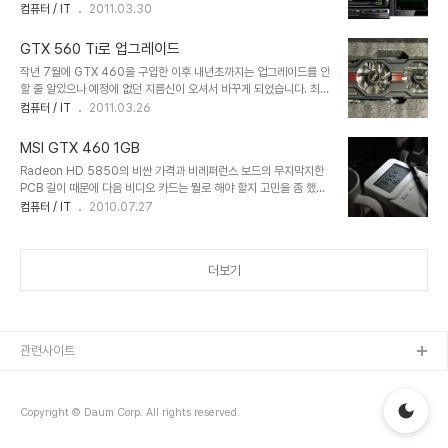
에는 기존에 사용하던 460이 오버된 상태(GPU: 675->800,
컴퓨터 / IT
2011.03.30
무게만으로도 값어치는 하는 듯...(응?) 뒷 면은 이렇게 생겼습니다.
Mem: 1800->2000)였기 때문에 더욱 차이가 적게 느껴졌을 것입
GPU 뒷 쪽은 판때기 두 개가 붙어 있는데 사진상으로는 철판 같았는
니다. 당분간 오버하지 않고 써 볼까 하다가 어제 갑자기 발동이 걸려
데 만져..
GTX 560 Ti로 업그레이드
시도해 보았습니다. 오버 세팅과 안정성 테스트는 MSI의
작년 7월에 GTX 460을 구입한 이후 내년초까지는 업그레이드를 안
Afterburner와 Kombustor를 이용했습니다. 예전에는 msi 로고
할 줄 알았으나 예정에 없던 지름신이 오셔서 바꾸게 되었습니다. 최근
가 하늘색이었는데 어느 샌가 버전업 되면서 얼룩 무늬로 바뀌었군요.
에 어쌔신 크리드 브라더후드라는 게임을 접하게 되었는데 GTX
컴퓨터 / IT
2011.03.26
왠지 병균에 감염된 느낌? ㅎㅎ Afterburner로 특정값을 세팅한 후
460으로는 1920x1200 해상도의 풀옵션에서 많이 끊기더군요.
Kombustor로 10분간 돌려 보면서 간단한 안정성 검사만 수행했습
AA(안티 앨리어싱) 옵션은 낮추더라도 다른 옵션들은 낮추기 싫어 버
니다. 코어 클럭의 목..
MSI GTX 460 1GB
티던 중 아이온을 즐겨하는 형으로부터 조립의뢰가 들어왔습니다. (사
Radeon HD 5850의 비싼 가격과 비레퍼런스 보드의 무지막지한
실은 조립 의뢰가 먼저 왔었는데 샌디브릿지 칩셋 오류 때문에 3주 정
PCB 길이 때문에 다음 비디오 카드는 뭘로 해야 할지 고민을 좀 했었
도 미뤘었죠) 그래서 GTX 460을 형 PC에 집어 넣고 저는 GTX
습니다. 그러던 중 얼마 전에 GTX 460이 발표되었고 여기 저기서
컴퓨터 / IT
2010.07.27
560으로 업그레이드를 단행! ㅎㅎ 사실 460에서 560으로 업그레
공개된 벤치마크 자료들은 많은 분들이 공감하시고 계시듯이 제 마음
이드하면 25~30% 정도의 향상인지라 반신반의했지만 한 단계 더
도 꽤나 설레이게 했습니다. 하지만 막상 제품이 국내에 출시되자 예상
눈을 높이면 10만원 이상 총알이 추..
치 못한 비싼 가격에 실망을 했었죠. 일부 사이트에서 진행된 공동구매
더보기
가격조차도 매력이 떨어지는 가격이었으니 시장 가격은 말도 아니었
죠. 하지만 한 달 정도의 시간이 지나고 서서히 가격이 안정화 되더니
지난 주에는 나름 메리트 있는 가격으로 공구가 진행되더군요. 경쟁히
상당히 치열했지만 다행히(?) 성공할 수 있었습니다. 외형 및 설치 그
리고 오늘 택배를 받았습니다. ..
관련사이트
Copyright © Daum Corp. All rights reserved.