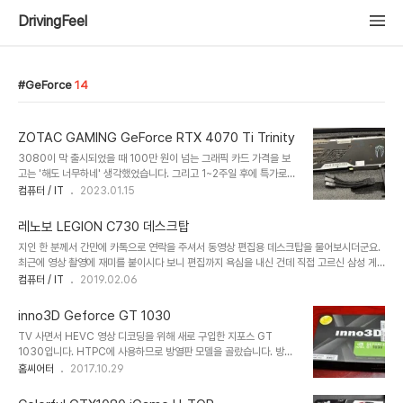
DrivingFeel
GeForce
14
ZOTAC GAMING GeForce RTX 4070 Ti Trinity
3080이 막 출시되었을 때 100만 원이 넘는 그래픽 카드 가격을 보
고는 '해도 너무하네' 생각했었습니다. 그리고 1~2주일 후에 특가로
나온 제품이 92만 원까지 나왔을 때도 싸다는 생각 보다는 '출시 초기
컴퓨터 / IT
2023.01.15
니까 비싸겠지' 하며 구매를 미뤘었죠. 그러다가 채굴 열풍이 일어나게
되면서 그래픽 카드 가격은 천정부지로 오르고 기약 없는 인고의 시간
레노보 LEGION C730 데스크탑
을 보내야만 했었습니다. ㅠㅠ 결국 시간은 지나 채굴 열풍은 끝났지만
지인 한 분께서 간만에 카톡으로 연락을 주셔서 동영상 편집용 데스크탑을 물어보시더군요.
채굴 중고가 신품으로 둔갑하는 어지러운 시장 상황 때문에 지루한 기
최근에 영상 촬영에 재미를 붙이시다 보니 편집까지 욕심을 내신 건데 직접 고르신 삼성 게
다림은 계속되었고 기대를 갖고 출시된 지포스 4000 시리즈는 미친
이밍 데스크탑 하나를 보여주시며 이게 어떠냐고 하셨습니다. 가격은 저렴했으나 7700K
컴퓨터 / IT
2019.02.06
듯한 가격은 아무리 성능이 좋다한들 그 들만의 리그로만 보였던 것도
가 들어간 구형 시스템이라서 저로선 권해드리기 어렵더군요. 8세대나 9세대로 넘어오면서
사실입니다. 그러다 지난주에 4070 ti가 출시되었고 역시나 미쳐버
코어 수가 많이 늘어났기 때문에 동영상 편집 성능에서 비교 불가니까요. 솔직히 말해 간단
린 가격이었지만 사용한 지..
inno3D Geforce GT 1030
히 취미로 영상 편집을 한다면 문제될 것은 없었지만 개인적인 생각과 욕심에는 최신 8코어
TV 사면서 HEVC 영상 디코딩을 위해 새로 구입한 지포스 GT
시스템이 어떨까 싶더군요. PC 한 번 사면 오래 쓰시는 분이라 더더욱 맘에 들지 않았습니
1030입니다. HTPC에 사용하므로 방열판 모델을 골랐습니다. 방열
다. AS의 편리성 때문에 대기업 제품을 우선적으로 고려하고 계셨지만 9900K나 9700K
판 모델 중에 가장 저렴한 모델로 선택했습니다. 솔직히 동영상 감상만
홈씨어터
2017.10.29
가 들..
을 위해서는 아까운 비디오 카드이긴 합니다. GT 1010이나 1020
정도 모델이 5만원대로 나와주었으면 좋겠네요. 뒷면도 별다른 특징