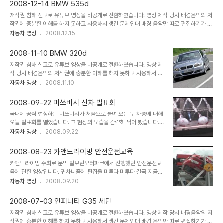
만 파사트 세단에 비해 몸매가 잘 빠진 것은 사실입니다. ^^
2008-12-14 BMW 535d
저작권 침해 신고로 유튜브 영상을 비공개로 전환하였습니다. 영상 제작 당시 배경음악의 저
작권에 충분한 이해를 하지 못하고 사용해서 생긴 문제인대 배경 음악만 따로 편집하기가 곤
란하여 부득히 영상을 내립니다. 저작권자에게는 심심한 사과의 말씀을 드립니다. 동호회 분
자동차 영상
2008.12.15
들께서 시승하면서 촬영해 주신 영상입니다. 매장 시승행사라서 촬영할 시간이 충분치 못하
다 보니 다양한 내용을 담지는 못했으나 엔진음이라던지 가속력, 방음 상태 등 참고할 부분
2008-11-10 BMW 320d
들이 많은 영상입니다. 저도 무척 타 보고 싶었던 차량인데 기회가 되면 시승도 해 보고 촬영
저작권 침해 신고로 유튜브 영상을 비공개로 전환하였습니다. 영상 제
도 해 보고 싶네요. 우선 이 영상을 보면서 대리 만족을... ㅎㅎ
작 당시 배경음악의 저작권에 충분한 이해를 하지 못하고 사용해서 생
긴 문제인대 배경 음악만 따로 편집하기가 곤란하여 부득히 영상을 내
자동차 영상
2008.11.10
립니다. 저작권자에게는 심심한 사과의 말씀을 드립니다. 3시리즈는
휘발유 모델인 320i만 잠깐 시승해 봤고 구형 325는 고속도로에서
2008-09-22 미쓰비시 신차 발표회
1시간 정도 몰아 본 적이 있습니다. 그런데 이번에 페이스리프트된 뉴
국내에 공식 런칭하는 미쓰비시가 처음으로 들여 오는 두 차종에 대해
3시리즈에 들어간 디젤 엔진은 어떤 느낌일까 무척 호기심이 발동하
오늘 발표회를 열었습니다. 그 현장의 모습을 간략히 찍어 봤습니다.
더군요. 제가 주관적으로 느낀 점들을 간단히 적으면... * 스티어링 휠
별 내용은 없지만 분위기나 보는 차원에서 봐 주시기 바랍니다. ^^ 제
자동차 영상
2008.09.22
이 묵직하여 고속 주행시에는 안정감을 주지만 주차시 다소 무겁게 느
캠코더가 야간에는 쥐약인지라 좀 아쉬운 영상이 되어 버렸네요. 형편
낄 수 있다. * 디젤 엔진에 대한 실내 방음은 훌륭하며 회전질감은 휘
만 된다면 감도 좋은 놈으로 하나 입양하고 싶다는... ㅠ.ㅠ;;;
발유스러운 느낌까지 준다. * 스포츠..
2008-08-23 카앤드라이빙 안전운전교육
카앤드라이빙 주최로 문막 발보린모터파크에서 진행했던 안전운전교
육에 관한 영상입니다. 귀차니즘에 편집을 미루다 미루다 결국 지금에
서야 했네요. ^^
자동차 영상
2008.09.20
2008-07-03 인피니티 G35 세단
저작권 침해 신고로 유튜브 영상을 비공개로 전환하였습니다. 영상 제작 당시 배경음악의 저
작권에 충분한 이해를 하지 못하고 사용해서 생긴 문제인대 배경 음악만 따로 편집하기가 곤