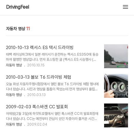
DrivingFeel
자동차 영상
11
2010-10-13 렉서스 ES 택시 드라이빙
태백 레이싱파크에서 일본 레이서가 운전하는 렉서스 ES350에 동승
하여 촬영한 영상입니다. 먼저 포스팅한 글 (렉서스 ES 시승행사 (태
백레이싱파크))을 읽어 보신 분이라면 다시 보실 필요 없습니다. 같은
자동차 영상
2010.10.15
영상이니까요. ^^
2010-03-13 볼보 T6 드라이빙 체험
오늘 화성 자동차주행시험장에서 열린 볼보 T6 드라이빙 체험 행사에
다녀 왔습니다. 사진과 영상을 틈틈이 찍었는데 먼저 영상부터 올립니
다. 원본은 720p 해상도로 촬영한 것인데 업로드하려고 줄였더니 화
자동차 영상
2010.03.13
질이 불만족스럽네요. 특히 0-100km/h 시간재는 영상은 속도계가
분간이 안됩니다. ㅡ.ㅡ;;; (2010-10-15) 유튜브에 고화질로 다시 올
2009-02-03 폭스바겐 CC 발표회
렸더니 화질이 쓸만하군요. ㅎㅎ
어제밤(2월 3일)에 하얏트호텔에서 열린 폭스바겐 CC의 발표회장에
다녀 왔습니다. CC는 예전부터 관심이 있던 차종이라 즐거운 시간을
보내고 왔습니다. 파사트에 비해서 확실히 멋진 모습을 가지고 있더군
자동차 영상
2009.02.04
요. 어두운 행사장이라 밝은 대낮에 보면 좀 다른 느낌을 주긴 하겠지