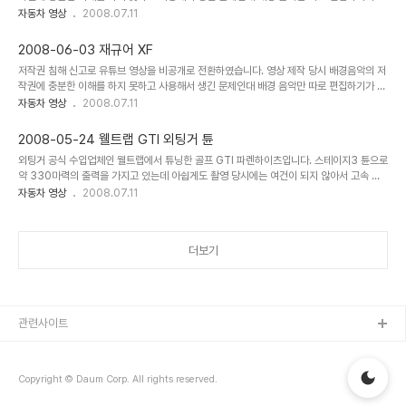
란하여 부득히 영상을 내립니다. 저작권자에게는 심심한 사과의 말씀을 드립니다. SK네트웍
자동차 영상
2008.07.11
스 분당점의 협조로 인피니티 G35 세단을 시승해 보았습니다. 주변에서 이 차에 대한 이야
기는 많이 들어 오던 터라 실제 시승 느낌이 무척 궁금했던 차입니다. 주로 동승을 했고 고속
2008-06-03 재규어 XF
도로에서만 조금 달려 봤는데 운전자를 상당히 자극하는 세팅이더군요. 기분 좋은 엔진음과
저작권 침해 신고로 유튜브 영상을 비공개로 전환하였습니다. 영상 제작 당시 배경음악의 저
은근히 쾌감을 주는 배기음. 순정 상태의 차가 아니라 세미 튜닝이 된 상태라고 할까요? 적극
작권에 충분한 이해를 하지 못하고 사용해서 생긴 문제인대 배경 음악만 따로 편집하기가 곤
적인 킥다운과 묵직한 스티어링, 나름 세련된 세팅의 하체와 포텐자 RE050A로 인한 안정..
란하여 부득히 영상을 내립니다. 저작권자에게는 심심한 사과의 말씀을 드립니다. SK네트웍
자동차 영상
2008.07.11
스 대치점의 협조로 재규어 XF를 시승해 봤습니다. 참고로 2.7 디젤 모델이며 제 주관적인
느낌을 간략히 기술합니다. * 시원스러운 가속력. 200까지는 쭉 밀어주고 그 이후로는 덤덤
2008-05-24 웰트랩 GTI 외팅거 튠
하다. * 차체의 능력에 비해 타이어의 스키드음이 일찍 나오기 때문에 한계를 쉽게 넘어 가지
외팅거 공식 수입업체인 웰트랩에서 튜닝한 골프 GTI 파렌하이츠입니다. 스테이지3 튠으로
않으며 편안한 주행이 가능하다. * 세팅이 딱딱하지도 않으면서 매끄럽게 돌아 나가는 코너
약 330마력의 출력을 가지고 있는데 아쉽게도 촬영 당시에는 여건이 되지 않아서 고속 주
링이나 과속 방지턱을 넘어갈 때의 느낌은 가히 최고! * 세련된 외관. 특히 뒷모습과..
행 영상은 찍지 못했습니다. ^^
자동차 영상
2008.07.11
더보기
관련사이트
Copyright © Daum Corp. All rights reserved.