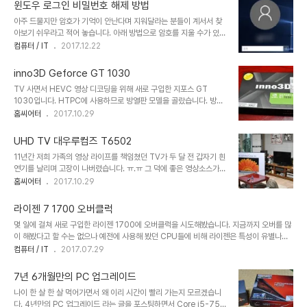
도 한 번 불끈했다가 참았고 얼마전 A5 2017 가격이 괜찮길래 잠시
습니다. 그런데 그..
윈도우 로그인 비밀번호 해제 방법
혹했다가 또 참고 넘어갔었습니다. 그러다 최근에는 샤오미 같은 외산
아주 드물지만 암호가 기억이 안난다며 지워달라는 분들이 계서서 찾
폰에도 관심을 가지고 지켜보고 있던 중 지난 주 금요일 회사에서 점심
아보기 쉬우라고 적어 놓습니다. 아래 방법으로 암호를 지울 수가 있는
시간에 티월드 다이렉트를 들어갔다가 눈에 확 띄는 물건이 보였습니
데 이런 거 생각하면 PC 특히 노트북 같은 거 분실할 때를 대비해 하
컴퓨터 / IT
2017.12.22
다. 예전에도 소니 폰에 대해 흥미가 있어서 기회가 되면 한 번 써보고
드 디스크 암호화를 해 놔야 안전하겠다 싶습니다. 아무튼 내 컴퓨터에
싶다고 생각만 했었는데 꽤 좋은 가격에 나온 것입니다. 저는 요금제가
로그인 못하는 분들은 참고하시길 바랍니다. ^^; 1. 윈도우 설치 USB
LTE 맞춤형 24를 사용하는..
inno3D Geforce GT 1030
로 부팅 후 초기 화면에서 "Shift + F10" 눌러 명령 프롬프트(cmd)
TV 사면서 HEVC 영상 디코딩을 위해 새로 구입한 지포스 GT
호출 또는 WinPE로 부팅 후 명령 프롬프트 실행 2. 윈도우 부팅 파티
1030입니다. HTPC에 사용하므로 방열판 모델을 골랐습니다. 방열
션(예: C:)으로 이동 3. \Windows\System32 폴더로 이동 4.
판 모델 중에 가장 저렴한 모델로 선택했습니다. 솔직히 동영상 감상만
홈씨어터
2017.10.29
sethc.exe(고정 키 설정)나 utilman.exe(접근성 설정)를 백업
을 위해서는 아까운 비디오 카드이긴 합니다. GT 1010이나 1020
copy sethc.exe sethc.exe.bak c..
정도 모델이 5만원대로 나와주었으면 좋겠네요. 뒷면도 별다른 특징
UHD TV 대우루컴즈 T6502
은 없습니다. 4K 블루레이 소스 몇 개 돌려봤는데 잘 재생되고 GPU
11년간 저희 가족의 영상 라이프를 책임쳤던 TV가 두 달 전 갑자기 흰
사용률도 낮은 편이어서 안정적인 재생이 가능했습니다. 딱 그 목적으
연기를 날리며 고장이 나버렸습니다. ㅠ.ㅠ 그 덕에 좋은 영상소스가
로 샀던지라 다른 특징들은 확인해 보지 못했네요. 개인 기록 차원에서
있어도 손가락만 빨고 있었습니다. 새로 살 TV에 대한 조사를 계속 했
홈씨어터
2017.10.29
사진 포스팅했습니다. ^^
지만 딱 이거다 싶은 제품이 없더군요. 중소기업 것은 11년간 써보면서
실망을 많이 했던지라 "다음 TV는 무조건 삼성이나 LG다"라고 부르
라이젠 7 1700 오버클럭
짖어 왔었는데 막상 대기업 제품을 사려고 하니 화질이 좋은 것들은 너
몇 일에 걸쳐 새로 구입한 라이젠 1700에 오버클럭을 시도해봤습니다. 지금까지 오버를 많
무 비싸고... 직구를 하면 확실히 싸긴 하던데 삼성이나 LG나 올해 모
이 해봤다고 할 수는 없으나 예전에 사용해 봤던 CPU들에 비해 라이젠은 특성이 유별나더
델들에 대한 평가가 그리 좋지 않더군요. 삼성 65MU8000이란 모
군요. 오버클럭을 시작하기 전에 잠깐 동안 웹 서핑을 통해 소위 국민오버라 할 수 있는 클럭
컴퓨터 / IT
2017.07.29
델에 어느 정도 마음을 굳혀가던 차에 중소기업 중에 비교적 좋은 평가
은 어느 정도인가 살펴 봤습니다. 3.7~3.8GHz가 적정선이고 3.9~4.0GHz는 전압이나
를 받는 대우루컴즈 모델이 눈에 들어오더군요. 2~3주 정도 고민 끝
발열면에서 상당히 비효율적으로 정리되더군요. 라이젠 1700의 부스트 클럭이 3.7GHz
에 결재 버튼을 누..
7년 6개월만의 PC 업그레이드
인 만큼 일단 3.7GHz부터 출발해 보기로 했습니다. 참고로 메인보드의 CPU Load Line
나이 한 살 한 살 먹어가면서 왜 이리 시간이 빨리 가는지 모르겠습니
Calibration 옵션은 Level 3으로 설정했습니다. Level 2에서는 CPU 로드에 따라 전압
다. 4년만의 PC 업그레이드 라는 글을 포스팅하면서 Core i5-750
이 약간 아래로 내려가는 경우가 많아서 거의 칼 전압 또는..