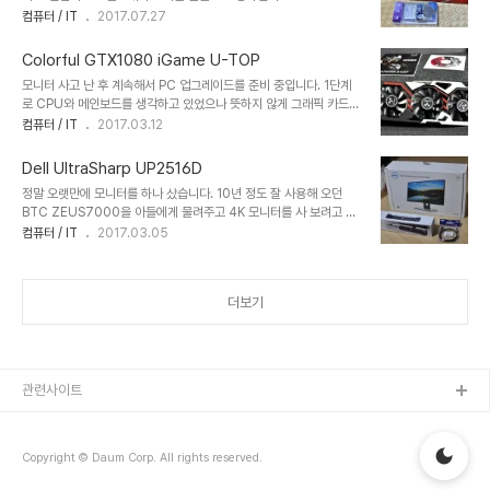
으로 바꾼지도 벌써 7년 6개월이라는 시간이 흘러버렸네요. 물론 그
컴퓨터 / IT
2017.07.27
사이에 비디오 카드만 해도 여러 번 바꿨고 작년 말부터 PC를 바꾸려
고 램부터 사뒀다가 8개월이 지났고(최근 엄청 올라버린 램 값을 보니
Colorful GTX1080 iGame U-TOP
미리 사두길 잘한 듯) 올 봄에는 GTX 1080과 모니터부터 바꿨습니
모니터 사고 난 후 계속해서 PC 업그레이드를 준비 중입니다. 1단계
다만 CPU와 메인보드를 바꾸는 작업은 참 오랫만입니다. 앞으로 저
로 CPU와 메인보드를 생각하고 있었으나 뜻하지 않게 그래픽 카드를
의 PC 라이프를 책임질 놈들입니다. 구입해서 설치한 거는 1주일이
먼저 지르게 되었네요. 글 내용은 없고 그냥 제 기록을 위해 포스팅합
컴퓨터 / IT
2017.03.12
넘었는데 이제야 글을 포스팅하네요. 요즘 인텔이 하는 짓을 보면서 정
니다. ^^ 뭔 내용을 기대하고 이 글을 읽게 되신 분들께서는 바로 뒤로
나미가 조금 떨어지기도 했고 이 번에 라이젠이 잘 나온 것도 있어서
가기 누르시면 되겠습니다. ㅋㅋㅋ 1070으로 업그레이드를 생각하고
일찌감치 다음 업그레이드는..
Dell UltraSharp UP2516D
있었다가 최근 1080ti가 나오면서 1080의 가격 인하가 단행되면서
정말 오랫만에 모니터를 하나 샀습니다. 10년 정도 잘 사용해 오던
가장 저렴한 1080이 1070에 비해 15만원 정도 밖에 차이가 안나더
BTC ZEUS7000을 아들에게 물려주고 4K 모니터를 사 보려고 거
군요. 그런데 성능 차이를 고려하면 1080이 더 좋은 선택이라고 판단
의 한 달 가까이 고민을 했었는데 여러모로 따져 보고 델 UP2516D
컴퓨터 / IT
2017.03.05
되어 다소 부담스런 가격임에도 불구하고 12개월 할부로 훅 질러버렸
모델을 선택하게 되었습니다. 델 모니터를 한 번도 안 써봐서 호기심도
네요. 여러 벤치마크 기사들을 읽어 보니 기존에 사용중이던 970에
있었거니와 중소기업 제품 위주로 오랫동안 쓰다 보니(집에 있는 모니
비해서 수치상으로 두..
터 2대와 TV까지 모두 중소기업 제품) 브랜드 제품을 써 보고 싶다는
더보기
욕심도 한 몫 했습니다. 처음에는 4K 모니터 위주로 조사를 했었지만
맘에 드는 제품은 가격이 높거나 아니면 기능적으로 일부 부족한 점이
있다던지 꼭 하나씩 발목을 잡더군요. 그래서 QHD 급으로 눈을 낮췄
고 그 중에서 KVM 기능이 내장된 UP2516D가 꽤 마음을 끌었습니
다. 주문한 쇼핑몰에..
관련사이트
Copyright © Daum Corp. All rights reserved.