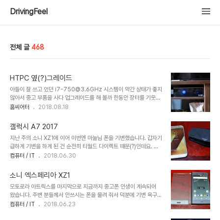
DrivingFeel
전체 글
468
HTPC 옆(?)그레이드
아들이 잘 쓰고 있던 i7-750@3.6GHz 시스템이 약간 상태가 좋지
않아서 중고 부품을 사다 업그레이드를 해 볼까 한동안 장터를 기웃거
리곤 했었습니다. 증상을 얘기하자면 램 소켓이 접촉 불량이 생기는지
홈씨어터
2018.08.18
한 달에 한 번 정도는 램을 뽑았다 끼우는 작업을 해 줘야 되고 메인보
드 전원을 완전히 차단하면 CMOS 배터리가 한 두 달을 못가고 방전
갤럭시 A7 2017
되어 버립니다. 전원이야 멀티탭 안 쓰고 벽에다 바로 꼽아두면 괜찮은
지난 주의 소니 XZ1에 이어 이번엔 마눌님 폰을 기변했습니다. 갑자기
데 램이 은근이 사람을 귀찮게 하더군요. 사정이 있다 보니 아예 새로
급하게 기변을 하게 된 건 순전히 티월드 다이렉트 때문(?)인데요. ㅎ
PC를 만들어주기에는 좀 그렇고 해서 고민 끝에 거실 PC 부품으로
ㅎ XZ1 포스팅 끝내고 그냥 한 번 홈페이지에 들어갔다가 괜찮은 가격
컴퓨터 / IT
2018.06.30
아들 컴터를 옆그레이드해 주고 거실 PC는 저렴한 펜티엄 시스템으로
을 하나 발견합니다. 바로 그 날 A7 2017의 지원금이 변경되었다능!!
바꿀 계획을 세웠습니다. 거실용 HTPC인데 얼마 전까지 셀러론
마눌님께서 사용하시는 저렴한 요금제(밴드 데이터 세이브)를 적용해
G1610을 사용하는 아주 저..
소니 엑스페리아 XZ1
도 10만원이 안되는! 바로 마눌님께 이 소식을 전하고 강제 기변 조치!
모토로라 아트릭스를 마지막으로 지금까지 중고폰 인생이 계속되어
ㅋㅋ 3년 4개월 동안 고장 없이 LG G3A를 잘 사용해 왔고 별다른
왔습니다. 주변 분들께서 안쓰시는 폰을 물려 줘서 덕분에 기변 욕구를
불편은 없는 상황이었지만 워낙 가격조건이 좋아서 바꿨습니다. 그리
눌러가며 잘 버티고 있었죠. 하지만 심심하면 티월드 다이렉트나 폰 정
컴퓨터 / IT
2018.06.23
하여 지난 화요일에 배송되었습니다. T기프트는 유니클로 상품권 할
보 사이트 등을 재미삼아 들락거리곤 했습니다. A8 2016 싸게 팔 때
려다가 XZ1 때 받은 것도 있다 보니 이번엔 자동차 거치대를 골라 봤