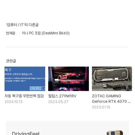
'컴퓨터 / IT'의 다른글
현재글
미니 PC 조립 (DeskMini B660)
관련글
자동 복구중 무한반복 점검
필립스 279M1RV
ZOTAC GAMING
GeForce RTX 4070 Ti
2024.10.13
2023.05.27
Trinity
2023.01.15
DrivingFeel