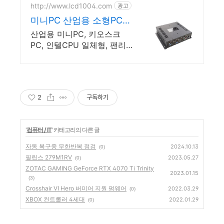
다 상품 매일 10만 개 이상의
http://www.lcd1004.com
광고
신규 상품 업로드
미니PC 산업용 소형PC
산업용 모니터 제조전문
산업용 미니PC, 키오스크
PC, 인텔CPU 일체형, 팬리
스 타입, 현장설치용 산업용
PC 안정적인 기술 키오스크
최적화 스마트팩토리 필수품
큐브형 박스PC
2
구독하기
'
컴퓨터 / IT
' 카테고리의 다른 글
자동 복구중 무한반복 점검
2024.10.13
(0)
필립스 279M1RV
2023.05.27
(0)
ZOTAC GAMING GeForce RTX 4070 Ti Trinity
2023.01.15
(3)
Crosshair VI Hero 버미어 지원 펌웨어
2022.03.29
(0)
XBOX 컨트롤러 4세대
2022.01.29
(0)