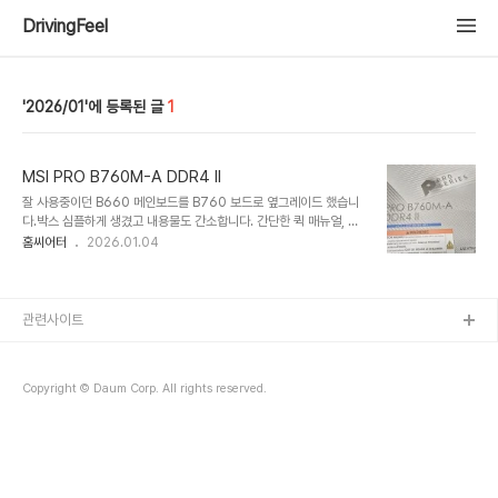
DrivingFeel
2026/01
1
MSI PRO B760M-A DDR4 II
잘 사용중이던 B660 메인보드를 B760 보드로 옆그레이드 했습니
다.박스 심플하게 생겼고 내용물도 간소합니다. 간단한 퀵 매뉴얼, 백
패널, M.2 나사와 SATA 케이블 1개가 전부. 내용물 보고 사는 건 아
홈씨어터
2026.01.04
녔지만 살짝 섭섭하긴 합니다. ^^;대신 메인보드 자체는 구성이 괜찮습
니다. 전에 사용하던 B660 보드 대비 몇 가지 개선을 위해 산 보드입
니다. PCIe 16x 여분 슬롯, 램 슬롯 추가, 전면 USB-C 단자, 2.5G
이더넷 등 새로 산 케이스와 공유기에 대응하고 추후 그래픽 카드를 추
관련사이트
가하는 것까지도 고려한 것입니다. 전원부 튼실한 거는 덤이구요.
DDR4 지원하는 소켓 1700 M-ATX 보드 중에 이런 스펙은 이 제품
이 유일합니다. 솔직히 말씀드리면 단종될까 걱정되어 미리 산 것도 있
Copyright © Daum Corp. All rights reserved.
습..