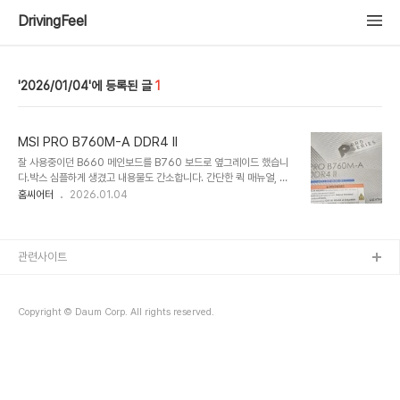
DrivingFeel
2026/01/04
1
MSI PRO B760M-A DDR4 II
잘 사용중이던 B660 메인보드를 B760 보드로 옆그레이드 했습니
다.박스 심플하게 생겼고 내용물도 간소합니다. 간단한 퀵 매뉴얼, 백
패널, M.2 나사와 SATA 케이블 1개가 전부. 내용물 보고 사는 건 아
홈씨어터
2026.01.04
녔지만 살짝 섭섭하긴 합니다. ^^;대신 메인보드 자체는 구성이 괜찮습
니다. 전에 사용하던 B660 보드 대비 몇 가지 개선을 위해 산 보드입
니다. PCIe 16x 여분 슬롯, 램 슬롯 추가, 전면 USB-C 단자, 2.5G
이더넷 등 새로 산 케이스와 공유기에 대응하고 추후 그래픽 카드를 추
관련사이트
가하는 것까지도 고려한 것입니다. 전원부 튼실한 거는 덤이구요.
DDR4 지원하는 소켓 1700 M-ATX 보드 중에 이런 스펙은 이 제품
이 유일합니다. 솔직히 말씀드리면 단종될까 걱정되어 미리 산 것도 있
Copyright © Daum Corp. All rights reserved.
습..