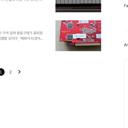
페
데 혹시 저작권상 문제가 된다면
F
이
드립니다. 테스트 방법 제가
스
080p H.264/AVC로 인코딩
북
팟플)를 사용 중입니다. 팟플을
트
 때문인데 아주 만족스럽지는 않
위
Player Classi..
터
한 가격 앞에 충동구매가 꽃피웠
플
열할 것이다', '해봐야 되겠어?'
러
ㅎ 게임 목적으로 산 것은 아니고
Ar
그
다양한 디코딩 능력 외에도 호환성
인
 있는 HTPC에 꼽아서 천천히 이
택배 박스를 풀어 보니 생각보다 제
Ca
 샀지만 용산 판매가 14만원짜리
뽀대는 ..
1
2