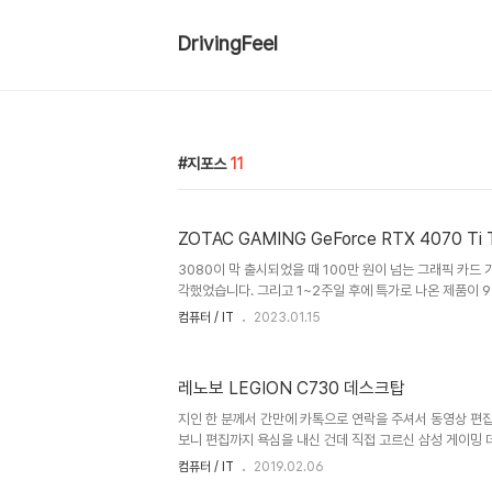
DrivingFeel
지포스
11
ZOTAC GAMING GeForce RTX 4070 Ti Tr
3080이 막 출시되었을 때 100만 원이 넘는 그래픽 카드 
각했었습니다. 그리고 1~2주일 후에 특가로 나온 제품이 
생각 보다는 '출시 초기니까 비싸겠지' 하며 구매를 미뤘었
컴퓨터 / IT
2023.01.15
게 되면서 그래픽 카드 가격은 천정부지로 오르고 기약 없
습니다. ㅠㅠ 결국 시간은 지나 채굴 열풍은 끝났지만 채굴
러운 시장 상황 때문에 지루한 기다림은 계속되었고 기대를 
레노보 LEGION C730 데스크탑
리즈는 미친듯한 가격은 아무리 성능이 좋다한들 그 들만의
다. 그러다 지난주에 4070 ti가 출시되었고 역시나 미쳐버
지인 한 분께서 간만에 카톡으로 연락을 주셔서 동영상 편
보니 편집까지 욕심을 내신 건데 직접 고르신 삼성 게이밍
했으나 7700K가 들어간 구형 시스템이라서 저로선 권해
컴퓨터 / IT
2019.02.06
났기 때문에 동영상 편집 성능에서 비교 불가니까요. 솔직히