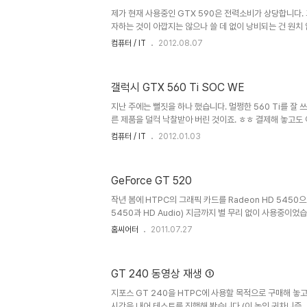
오히려 비례감이 더 좋아 보이네요. 아이들시에 팬 소리가 워
제가 현재 사용중인 GTX 590은 전력소비가 상당합니다.
자하는 것이 아깝지는 않으나 쓸 데 없이 낭비되는 건 원치 
590에서 뿜어나오는 열이 더위를 더욱 가중시키다 보니 전
컴퓨터 / IT
2012.08.07
있다면 환영받을 일입니다. 더운 와중에도 꿋꿋이 게임을 
모니터링 OSD를 보고는 문뜩 생각이 떠올랐습니다. 더트3를
션 그리고 8x MSAA로 세팅된 상태에서 GPU 사용률이 
갤럭시 GTX 560 Ti SOC WE
다. '그렇다면 한 놈만 일하고 나머지 한 놈은 절전모드에서
을까?' 하는 생각이 들더군요. 바로 게임을 종료하고 nvidi
지난 주에는 뻘짓을 하나 했습니다. 멀쩡한 560 Ti를 잘 
른 제품을 덜컥 낙찰받아 버린 것이죠. ㅎㅎ 결제해 놓고도
만 그 놈의 호기심이 뭔지... ㅡ.ㅡ;;; 위에 것이 기사용중이던
컴퓨터 / IT
2012.01.03
새로 산 것이고요. 검은 색 무광과 유광 스모키 톤 금속 판
다. 사실 저는 유광을 좋아하지 않습니다. 갤럭시 제품은 
뀌면서 유광으로 바꼈더군요. 사실 전 여기까지만 바뀐줄 알았
GeForce GT 520
럭시 제품인데 구형에는 여러 개 달려 있던 프로들라이저(가
뿐입니다. 내부 사진도 찾아서 비교해 보니 전원부가 많이 바
작년 봄에 HTPC의 그래픽 카드를 Radeon HD 5450으
5450과 HD Audio) 지금까지 별 무리 없이 사용중이었
스에서 끊기는 경우를 두 번 당하고(가족들에게 보여준다면
홈씨어터
2011.07.27
상.. ㅠ.ㅠ 무슨 문제가 생긴줄 알고 낑낑댔으나 알고 보니
죠.) 최근에 구한 4K 영상 소스를 돌려 보니 그냥 끊기는 
이... ㅡ,.ㅡ;;;;;;;; 동영상 플레이하는데 블루스크린이라
GT 240 동영상 재생 ①
이래 저래 알아 보던 차에 별로 관심이 없었던 GeForce 
한 성능이라는 글(참조: Discrete HTPC GPU ..
지포스 GT 240을 HTPC에 사용할 목적으로 구매해 놓
시간을 내어 테스트를 진행해 봤습니다.(이 놈의 귀차니즘..