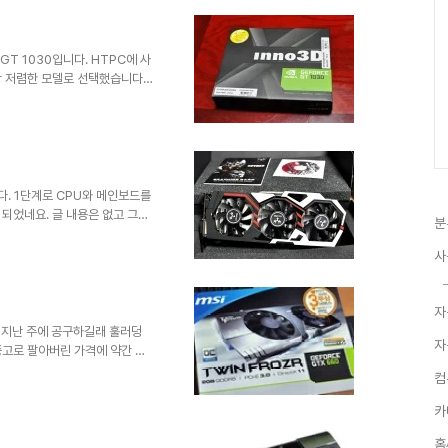
 PC 한 번 사면 오래 쓰시는 분이라 더더욱 맘에 들지 않았습니다.
지만 9900K나 9700K가 들..
GT 1030입니다. HTPC에 사
장 저렴한 모델로 선택했습니다.
다. GT 1010이나 1020
른 특징은 없습니다. 4K 블루
낮은 편이어서 안정적인 재생이 가
 보지 못했네요. 개인 기록 차원
다. 1단계로 CPU와 메인보드를
되었네요. 글 내용은 없고 그냥
분
글을 읽게 되신 분들께서는 바로
레이드를 생각하고 있었다가 최근
사
저렴한 1080이 1070에 비해
고려하면 1080이 더 좋은 선택
월 할부로 훅 질러버렸네요. 여
자
 비해서 수치상으로 두..
 지난 주에 공구하길래 훌러덩
자
 중고로 팔아버린 가격에 약간 추
쳐나는 관계로 인증샷 정도만 올
컴
지송~ ㅎㅎ) MSI 제품은 460
요. 그래서 그런지 박스가 친근합
카
나 만들어서 다양한 모델에 적용하
홈
 깔끔한 모양새는 상급 모델보다