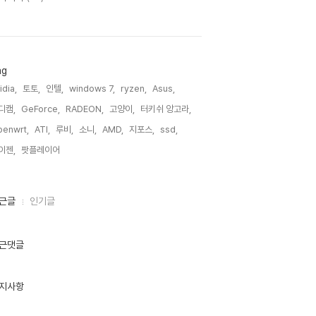
ag
idia,
토토,
인텔,
windows 7,
ryzen,
Asus,
디캠,
GeForce,
RADEON,
고양이,
터키쉬 앙고라,
enwrt,
ATI,
루비,
소니,
AMD,
지포스,
ssd,
이젠,
팟플레이어,
근글
인기글
근댓글
지사항