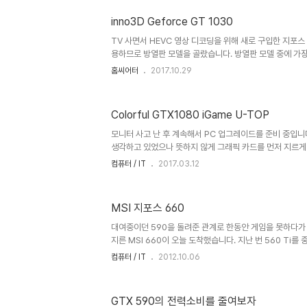
적인 생각과 욕심에는 최신 8코어 시스템이 어떨까 싶더군요.
AS의 편리성 때문에 대기업 제품을 우선적으로 고려하고 계셨
inno3D Geforce GT 1030
TV 사면서 HEVC 영상 디코딩을 위해 새로 구입한 지포스 
용하므로 방열판 모델을 골랐습니다. 방열판 모델 중에 가
솔직히 동영상 감상만을 위해서는 아까운 비디오 카드이긴 합니
홈씨어터
2017.10.29
정도 모델이 5만원대로 나와주었으면 좋겠네요. 뒷면도 별다
레이 소스 몇 개 돌려봤는데 잘 재생되고 GPU 사용률도 
능했습니다. 딱 그 목적으로 샀던지라 다른 특징들은 확인해
Colorful GTX1080 iGame U-TOP
에서 사진 포스팅했습니다. ^^
모니터 사고 난 후 계속해서 PC 업그레이드를 준비 중입니
생각하고 있었으나 뜻하지 않게 그래픽 카드를 먼저 지르게 
제 기록을 위해 포스팅합니다. ^^ 뭔 내용을 기대하고 이 
컴퓨터 / IT
2017.03.12
뒤로 가기 누르시면 되겠습니다. ㅋㅋㅋ 1070으로 업그
1080ti가 나오면서 1080의 가격 인하가 단행되면서 가장 
15만원 정도 밖에 차이가 안나더군요. 그런데 성능 차이를 
MSI 지포스 660
이라고 판단되어 다소 부담스런 가격임에도 불구하고 12개
러 벤치마크 기사들을 읽어 보니 기존에 사용중이던 970에
대여중이던 590을 돌려준 관계로 한동안 게임을 못하다가
지른 MSI 660이 오늘 도착했습니다. 지난 번 560 Ti를
가된 정도로 장만했네요. 이미 자세한 내용은 정보들이 넘
컴퓨터 / IT
2012.10.06
립니다. (기록 차원의 포스팅이니 혹시 뭔가를 기대하셨다면 
부터 쓰기 시작했는데 아들 컴터의 440을 거쳐 세 번째네
니다. 요즘 비디오 카드 포장은 이런 형태가 많더군요. 하
GTX 590의 전력소비를 줄여보자
는... 원소스 멀티유즈? ㅎㅎ 카드 디자인 참 맘에 듭니다.