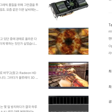
낙 조용해서 혹시나 하..
 그래픽 품질을 위해 그만큼을 투
않죠. 요즘 같은 더운 날씨에는
력 소모를 줄일 수 있는 방법이
즐기다가 왼쪽 상단에 띄워놓은
 1920x1200 해상도 풀옵
T
31%로 아주 여유롭게 남아 돕니
nV
 놀고 있으면 전기를 덜 먹지 않
a 제어판으로 들어가 ..
핸
쓰고 있던 중에 경매로 올라온 다
 이게 뭐하는 짓인가 싶었습니다
Op
 ASUS 560 Ti입니다. 밑에가
때기와는 서로 다른 느낌을 줍니
라
구형이 무광이었는데 리비전이 바
습니다. 그런데... 왼쪽이 갤
운데 까맣고 네모난 칩)가 하나
최
최
꼈습니다. 구..
로 바꾸고(참고: Radeon HD
근
습니다. 그러다가 블루레이 3D 소
글
서 딱 틀었는데 뚝뚝 끊기는 영
과
인
최
 5450의 디코딩 능력 부족이었
기
정도가 아니라 아예 블루 스크린
글
니 참 어이없는 경우더군요. 그래서
GT 520의 영상 디코더가 상당
공
고는 몇 일 방치하다가 결국 하루
 ㅎㅎ) 글의 아랫 부분에서는 재