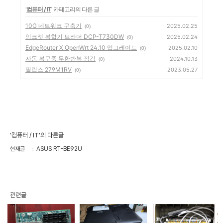
'
컴퓨터 / IT
' 카테고리의 다른 글
10G 네트워크 구축기
2025.02.25
(0)
잉크젯 복합기 브라더 DCP-T730DW
2025.02.24
(0)
EdgeRouter X OpenWrt 24.10 업그레이드
2025.02.10
(0)
자동 복구중 무한반복 점검
2024.10.13
(0)
필립스 279M1RV
2023.05.27
(0)
'컴퓨터 / IT'의 다른글
현재글
ASUS RT-BE92U
관련글