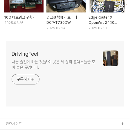
10G 네트워크 구축기
잉크젯 복합기 브라더
EdgeRouter X
DCP-T730DW
OpenWrt 24.10
2025.02.25
업그레이드
2025.02.24
2025.02.10
DrivingFeel
나를 즐겁게 하는 것들! 이 곳은 제 삶의 활력소들을 모
아 놓은 곳입니다.
구독하기
관련사이트