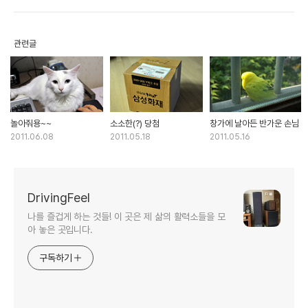
관련글
놀아줘용~~
소소한(?) 당첨
창가에 날아든 반가운 손님
2011.06.08
2011.05.18
2011.05.16
DrivingFeel
나를 즐겁게 하는 것들! 이 곳은 제 삶의 활력소들을 모
아 놓은 곳입니다.
구독하기