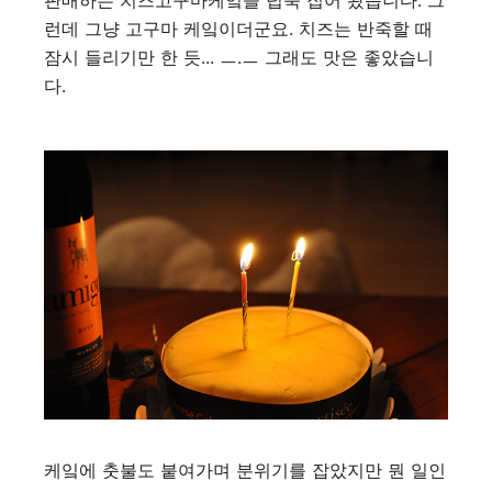
판매하는 치즈고구마케잌을 넙죽 집어 왔습니다. 그
런데 그냥 고구마 케잌이더군요. 치즈는 반죽할 때
잠시 들리기만 한 듯... ㅡ.ㅡ 그래도 맛은 좋았습니
다.
케잌에 춧불도 붙여가며 분위기를 잡았지만 뭔 일인