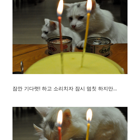
잠깐 기다렷! 하고 소리치자 잠시 멈칫 하지만...