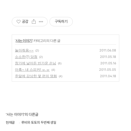
공감
구독하기
'
사는 이야기
' 카테고리의 다른 글
놀아줘용~~
2011.06.08
(2)
소소한(?) 당첨
2011.05.18
(2)
창가에 날아든 반가운 손님
2011.05.16
(6)
아흑~ 내 스피커! ㅠ.ㅠ
2011.05.05
(4)
주말에 감상한 몇 편의 영화
2011.04.18
(4)
'사는 이야기'의 다른글
현재글
루비와 토토의 두번째 생일