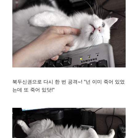
북두신권으로 다시 한 번 공격~! "넌 이미 죽어 있었
는데 또 죽어 있닷!"