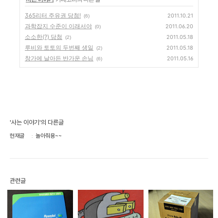
365리터 주유권 당첨!
2011.10.21
(6)
과학잡지 수준이 이래서야
2011.06.20
(0)
소소한(?) 당첨
2011.05.18
(2)
루비와 토토의 두번째 생일
2011.05.18
(2)
창가에 날아든 반가운 손님
2011.05.16
(6)
'사는 이야기'의 다른글
현재글
놀아줘용~~
관련글