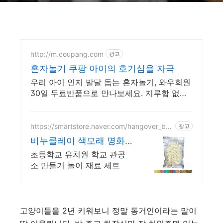
http://m.coupang.com
광고
혼자놀기 쿠팡 아이의 호기심을 자극
우리 아이 인지 발달 돕는 혼자놀기, 와우회원
30일 무료반품으로 만나보세요. 지루함 없이
배우는 즐거움, 쿠팡에서 아이의 학습 능력을
키워주세요.
https://smartstore.naver.com/hangover_bes
광고
tshop
비누클레이 색모래 명화
그리기
초등학교 유치원 학교 관공
소 만들기 놀이 재료 세트
고양이들을 2년 키워보니 정말 동거인이라는 말이