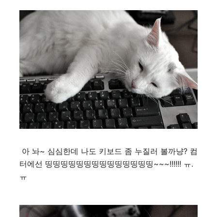
아 놔~ 심심한데 나도 키보드 좀 누질러 볼까냥? 컴
터에선 띵띵띵띵띵띵띵띵띵띵띵띵띵띵~~~!!!!!! ㅠ.
ㅠ