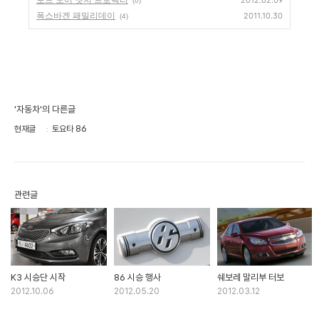
2012.02.09
(0)
폭스바겐 패밀리데이
2011.10.30
(4)
'자동차'의 다른글
현재글
토요타 86
관련글
K3 시승단 시작
86 시승 행사
쉐보레 말리부 터보
2012.10.06
2012.05.20
2012.03.12