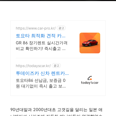
https://www.car-pro.kr/
광고
토요타 최적화 견적 카베
이 토요타 특가차량 무료
GR 86 장기렌트 실시간가격
견적
비교 확인하기! 즉시출고 차
량 선점! 특가차종! 수입차 최
대 할인 견적! 온라인계약! 최
적가 프로모션 차량 빠른출
https://todayscar.kr/
광고
고 선점하세요.
투데이즈카 신차 렌트카
신차 장기렌트 특가
토요타86 선납금, 보증금 0
원 대기없이 즉시 출고 보장!
전문가의 1:1 맞춤 컨설팅으
로 합리적으로 장기렌트/리
스를 이용해 보세요!
90년대말과 2000년대초 고갯길을 달리는 일본 애