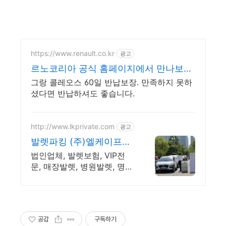
https://www.renault.co.kr
광고
르노코리아 공식 홈페이지에서 만나보세
요
그랑 콜레오스 60일 반납보장. 만족하지 못하
셨다면 반납하셔도 좋습니다.
http://www.lkprivate.com
광고
발렛파킹 (주)엘케이프라
이빗 카카오톡 상담 환영
법인업체, 발렛보험, VIP전
문, 매장발렛, 병원발렛, 명품
행사, 시승행사 전문 행사, 발
렛파킹 보험처리가능 법인업
체, 책임감 있는 업체선정
공감
구독하기