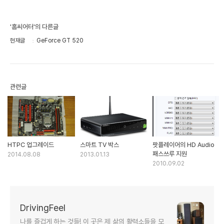
'홈씨어터'의 다른글
현재글
GeForce GT 520
관련글
HTPC 업그레이드
스마트 TV 박스
팟플레이어의 HD Audio
패스쓰루 지원
2014.08.08
2013.01.13
2010.09.02
DrivingFeel
나를 즐겁게 하는 것들! 이 곳은 제 삶의 활력소들을 모