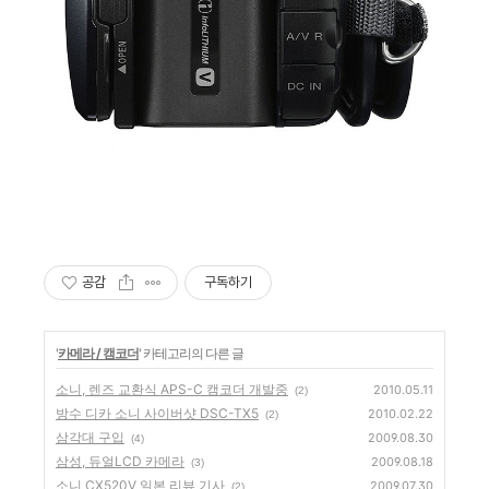
공감
구독하기
'
카메라 / 캠코더
' 카테고리의 다른 글
소니, 렌즈 교환식 APS-C 캠코더 개발중
2010.05.11
(2)
방수 디카 소니 사이버샷 DSC-TX5
2010.02.22
(2)
삼각대 구입
2009.08.30
(4)
삼성, 듀얼LCD 카메라
2009.08.18
(3)
소니 CX520V 일본 리뷰 기사
2009.07.30
(2)