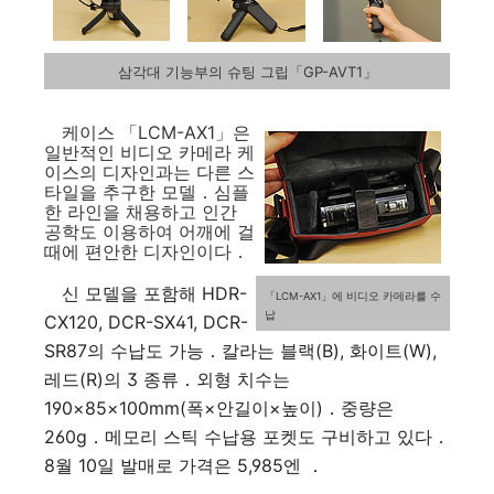
삼각대 기능부의 슈팅 그립「GP-AVT1」
케이스 「LCM-AX1」은
일반적인 비디오 카메라 케
이스의 디자인과는 다른 스
타일을 추구한 모델．심플
한 라인을 채용하고 인간
공학도 이용하여 어깨에 걸
때에 편안한 디자인이다．
신 모델을 포함해 HDR-
「LCM-AX1」에 비디오 카메라를 수
납
CX120, DCR-SX41, DCR-
SR87의 수납도 가능．칼라는 블랙(B), 화이트(W),
레드(R)의 3 종류．외형 치수는
190×85×100mm(폭×안길이×높이)．중량은
260g．메모리 스틱 수납용 포켓도 구비하고 있다．
8월 10일 발매로 가격은 5,985엔 ．