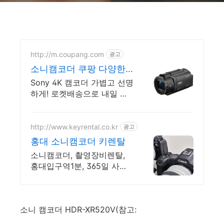
http://m.coupang.com
광고
소니캠코더 쿠팡 다양한
구성품 포함
Sony 4K 캠코더 가볍고 선명
하게! 로켓배송으로 내일 받
아보세요. 레트로 감성 캠코
더, 작고 가벼워 휴대 용이!
쉬운 조작법으로 입문자도
http://www.keyrental.co.kr
광고
OK.
홍대 소니캠코더 키렌탈
소니캠코더, 촬영장비렌탈,
홍대입구역1분, 365일 사진
방송 영상 촬영장비대여
소니 캠코더 HDR-XR520V(참고: