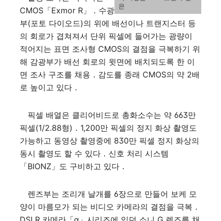
은
CMOS「Exmor R」．수광
부(포토 다이오드)의 위에 배선이나 트랜지스터 등
의 회로가 겹쳐져서 단위 픽셀에 들어가는 광량이
적어지는 표면 조사형 CMOS의 결점을 극복하기 위
해 감광부가 배선 회로의 윗면에 배치되도록 한 이
면 조사 구조를 채용．감도를 종래 CMOS의 약 2배
로 높이고 있다．
픽셀 배열은 클리어비드로 총화소수는 약 663만
픽셀(1/2.88형)．1,200만 픽셀의 정지 화상 촬영도
가능하고 동영상 촬영중에 830만 픽셀 정지 화상의
동시 촬영도 할 수 있다．신호 처리 시스템
「BIONZ」도 구비하고 있다．
렌즈부는 조리개 날개를 6장으로 만들어 보케 모
양이 마름모가 되는 비디오 카메라의 결점을 극복．
DSLR 카메라「α」시리즈에 있던 소니 G 렌즈를 채