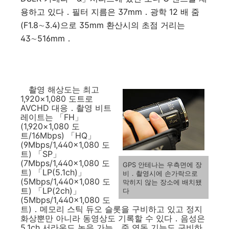
용하고 있다．필터 지름은 37mm．광학 12 배 줌
(F1.8∼3.4)으로 35mm 환산시의 초점 거리는
43∼516mm．
촬영 해상도는 최고
1,920×1,080 도트로
AVCHD 대응．촬영 비트
레이트는 「FH」
(1,920×1,080 도
트/16Mbps) 「HQ」
(9Mbps/1,440×1,080 도
트) 「SP」
(7Mbps/1,440×1,080 도
GPS 안테나는 우측면에 장
트) 「LP(5.1ch)」
비．촬영시에 손가락으로
(5Mbps/1,440×1,080 도
막히지 않는 장소에 배치됐
트) 「LP(2ch)」
다
(5Mbps/1,440×1,080 도
트)．메모리 스틱 듀오 슬롯을 구비하고 있고 정지
화상뿐만 아니라 동영상도 기록할 수 있다．음성은
5.1ch 서라운드 녹음 가능．줌 연동 기능도 구비하