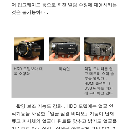
어 업그레이드 등으로 회전 떨림 수정에 대응시키는
것은 불가능하다．
HDD 모델보다 대
좌측면
액정 모니터를 열
폭 소형화
고 메모리 스틱 슬
롯을 열었다．
HDMI 출력이나
USB 단자도 여기
에 구비하고 있다
촬영 보조 기능도 강화．HDD 모델에는 얼굴 인
식기능을 사용한「얼굴 살결 비디오」기능이 탑재
됐고 피사체의 얼굴에 핀트를 맞추고 밝기도 얼굴을
기준으로 자동 설정．살색을 아름답게 보인 미기 기