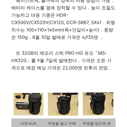
웨이스트백, 숄더백의 양쪽의 사용 방법이 가능．
배터리 케이스를 옆에 장착할 수 있다．높이 조절도
가능하고 대응 기종은 HDR-
CX500V/CX520V/CX120, DCR-SR87, SX41．외형
치수는 100×110×145mm(폭×안길이×높이)．중량
은 150g．8월 10일 발매로 가격은 4,935엔 ．
또 32GB의 메모리 스틱 PRO-HG 듀오「MS-
HX32G」를 9월 7일에 발매한다．가격은 오픈 가
격으로 매장 예상 가격은 22,000엔 전후의 전망．
LCS-AJA
뚜껑을 열고 카메
뚜껑을 닫으면 완