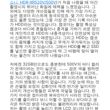
소니, HDR-XR520V/500V
)가 처음 나왔을 때 야간
촬영시의 뛰어난 화질에 매력을 느꼈었습니다. 그
외에도 다양한 개선점들로 인해 제가 가장 가지고
싶은 캠코더 리스트에 등극되었죠. 몇 가지 아쉬운
점도 물론 있었는데 그중 가장 큰 것이 기록 미디어
가 HDD라는 것이었습니다. 캠코더는 촬영 특성상
캠코더 바디에 흔들림이나 충격을 가하기 쉬운 편인
데 개인적으로 HDD의 내충격성이나 안전성에 있어
서 신뢰하지 않기 때문입니다. 그리고 HDD는 캠코
더의 몸체를 커지게 만들고 무게가 무거워지는 단점
도 함께 가지고 있습니다. 그래서 HDD를 빼고 SSD
를 넣으면 좋겠다 싶었는데 딱 그 바램에 맞아 떨어
지는 물건이 드디어(!!) 나왔습니다.
저에겐 32GB만으로도 충분한데 500V의 바디 컬러
가 은색이라는 것이 싫군요. ㅡ.ㅡ 검은 색을 원하면
더 높은 가격을 주고 520V를 사야 된다는 얘긴데...
참 거시기합니다. 스펙상으로 XR 시리즈에 비해서
는 거의 변동된 사항이 없습니다. 가장 눈에 띄는 것
은 손떨림 보정의 강화인데 제겐 반가운 일이지만
나머지 개선사항들은 피부에 와닿질 않습니다. 한
가지 아쉬운 점이라면 뷰파인더가 사라진 것입니다.
크기를 줄이려다 보니 어쩔 수 없었나 보다라고 생
각은 하지만 밝은 대낮에는 불편하리라 예상됩니다.
저는 촬영 시간을 늘리기 위해 LCD 모니터 대신 뷰