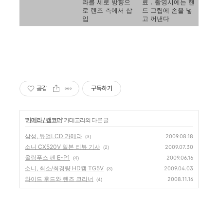
라를 세로 방향으
료．촬영시에는 핸
로 렌즈 측에서 삽
드 그립에 손을 넣
입
고 꺼낸다
공감
구독하기
'
카메라 / 캠코더
' 카테고리의 다른 글
삼성, 듀얼LCD 카메라
2009.08.18
(3)
소니 CX520V 일본 리뷰 기사
2009.07.30
(2)
올림푸스 펜 E-P1
2009.06.16
(4)
소니, 최소/최경량 HD캠 TG5V
2009.04.03
(3)
와이드 후드와 렌즈 크리너
2008.11.16
(4)