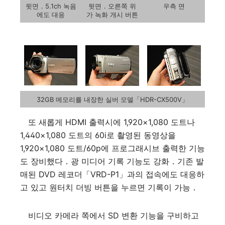
윗면．5.1ch 녹음
뒷면．오른쪽 위
우측 면
에도 대응
가 녹화 개시 버튼
32GB 메모리를 내장한 실버 모델「HDR-CX500V」
또 새롭게 HDMI 출력시에 1,920×1,080 도트나
1,440×1,080 도트의 60i로 촬영된 동영상을
1,920×1,080 도트/60p에 프로그래시브 출력한 기능
도 장비했다．광 미디어 기록 기능도 강화．기존 발
매된 DVD 레코더「VRD-P1」과의 접속에도 대응하
고 있고 원터치 더빙 버튼을 누르면 기록이 가능．
비디오 카메라 쪽에서 SD 변환 기능을 구비하고