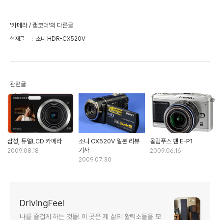
'카메라 / 캠코더'의 다른글
현재글
소니 HDR-CX520V
관련글
삼성, 듀얼LCD 카메라
소니 CX520V 일본 리뷰
올림푸스 펜 E-P1
기사
2009.08.18
2009.06.16
2009.07.30
DrivingFeel
나를 즐겁게 하는 것들! 이 곳은 제 삶의 활력소들을 모