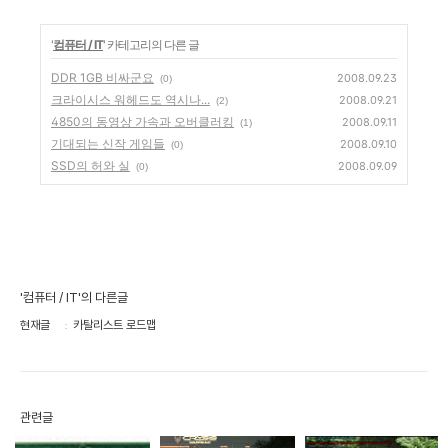
'
컴퓨터 / IT
' 카테고리의 다른 글
DDR 1GB 비싸군요
2008.09.23
(0)
크라이시스 워헤드도 역시나...
2008.09.21
(2)
4850의 동영상 가속과 오버클러킹
2008.09.11
(1)
기대되는 신작 게임들
2008.09.10
(0)
SSD의 허와 실
2008.09.09
(0)
'컴퓨터 / IT'의 다른글
현재글
카탈리스트 로드맵
관련글