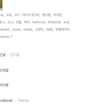
ag
us,
토토,
ATI,
터키쉬 앙고라,
핸디캠,
라이젠,
포스,
소니,
인텔,
루비,
GeForce,
RADEON,
ssd,
enwrt,
ryzen,
nVidia,
고양이,
AMD,
팟플레이어,
ndows 7,
근글
인기글
근댓글
지사항
acebook
Twitter