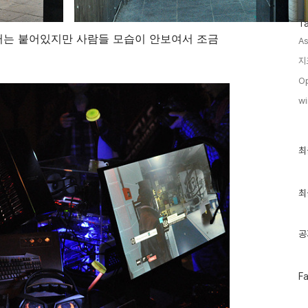
T
는 붙어있지만 사람들 모습이 안보여서 조금
As
지
Op
wi
최
최
근
글
과
인
최
기
글
공
페
F
이
스
북