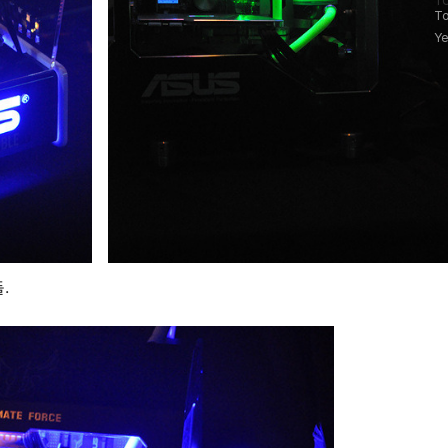
To
문
To
자
Ye
수
.