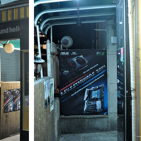
분
사
자
자
컴
카
홈