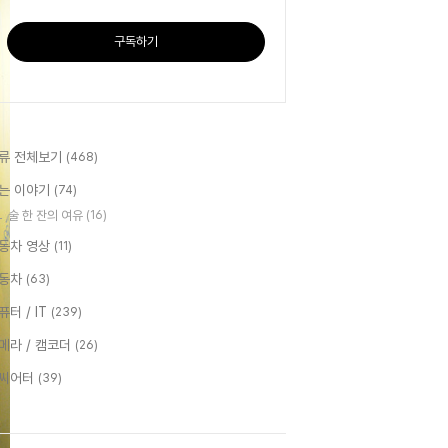
구독하기
류 전체보기
(468)
는 이야기
(74)
술 한 잔의 여유
(16)
동차 영상
(11)
동차
(63)
퓨터 / IT
(239)
메라 / 캠코더
(26)
씨어터
(39)