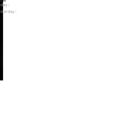
tal
day :
sterday :