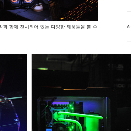
트
위
터
플
러
악과 함께 전시되어 있는 다양한 제품들을 볼 수
Ar
그
인
Ca
방