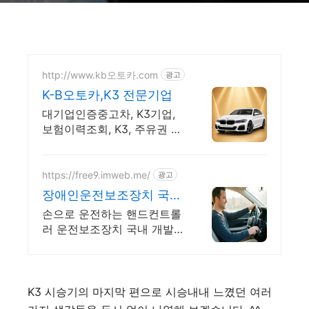
http://www.kb오토카.com
광고
K-B오토카,K3 전문기업
대기업인증중고차, K3기업,
보험이력조회, K3, 주유권 증
정이벤트 인증중고차 7만대
이상! 찾아가는 홈서비스! 낮
은 할부이자율, 24시간실매
https://free9.imweb.me/
광고
물전산연동
장애인운전보조장치 국내
기업 나이스코리아 운전
손으로 운전하는 핸드컨트롤
보조장치
러 운전보조장치 국내 개발
국내기술 국내제조 보조공학
핸드컨트롤러는 국내기업 나
이스코리아에서 스마트한 운
전을 선사합니다
K3 시승기의 마지막 편으로 시승내내 느꼈던 여러