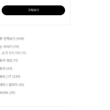
구독하기
류 전체보기
(468)
는 이야기
(74)
술 한 잔의 여유
(16)
동차 영상
(11)
동차
(63)
퓨터 / IT
(239)
메라 / 캠코더
(26)
씨어터
(39)