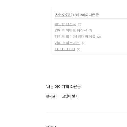
'
사는 이야기
' 카테고리의 다른 글
천안함 랩소디
(0)
간만의 이벤트 당첨~!
(7)
폐인의 필수품! 침대 테이블
(2)
메리 크리스마스!
(0)
111111111111
(2)
'사는 이야기'의 다른글
현재글
고양이 탈피