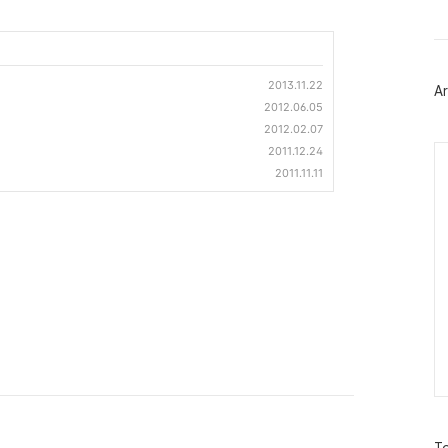
트
위
터
플
러
2013.11.22
Ar
그
2012.06.05
인
2012.02.07
Ca
2011.12.24
2011.11.11
방