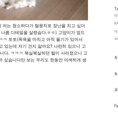
T
터
R
 저는 청소하다가 털뭉치로 장난을 치고 싶더
ry
도 나름 디테일을 살렸슴다.ㅎㅎ) 고양이가 엎드
wi
 ㅋㅋ 토토(목욕을 마치고 아직 물기가 있어서
 있는데 자기 건지 알까요? 나란히 있으니 고
니다. ㅋㅋㅋ 북실북실하던 털이 사라졌으니 고
최
최
까 싶습니다만 보는 우리도 한동안 어색하게 생
근
글
과
인
최
기
글
공
페
F
이
스
북