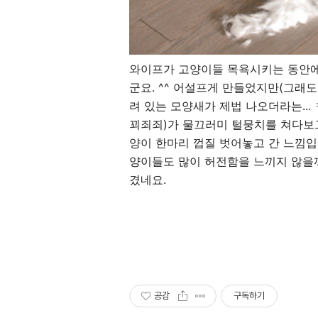
와이프가 고양이들 목욕시키는 동안에
군요. ^^ 어설프게 만들었지만(그래
려 있는 모양새가 제법 나오더라는...
꾀죄죄)가 물끄러미 털뭉치를 쳐다보고
양이 한마리 껍질 벗어놓고 간 느낌입
양이들도 많이 허전함을 느끼지 않을
겼네요.
공감
구독하기