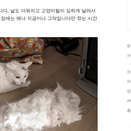
니다. 날도 더워지고 고양이털이 심하게 날려서
모양새는 예나 지금이나 그닥입니다만 깎는 시간
ㅎ
분
사
자
자
컴
카
홈