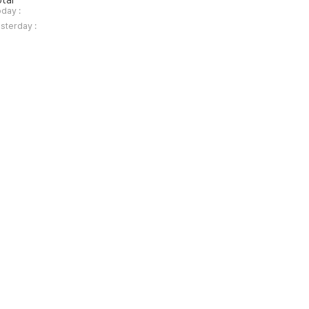
tal
day :
sterday :