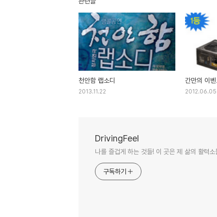
관련글
천안함 랩소디
간만의 이벤
2013.11.22
2012.06.05
DrivingFeel
나를 즐겁게 하는 것들! 이 곳은 제 삶의 활력
구독하기