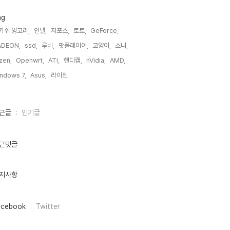
ag
키쉬 앙고라,
인텔,
지포스,
토토,
GeForce,
ADEON,
ssd,
루비,
팟플레이어,
고양이,
소니,
zen,
Openwrt,
ATI,
핸디캠,
nVidia,
AMD,
ndows 7,
Asus,
라이젠,
근글
인기글
근댓글
지사항
acebook
Twitter