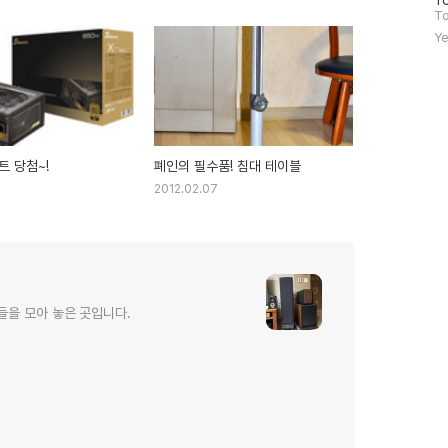
To
문
To
자
Ye
수
트 당첨~!
폐인의 필수품! 침대 테이블
2012.02.07
소들을 모아 놓은 곳입니다.