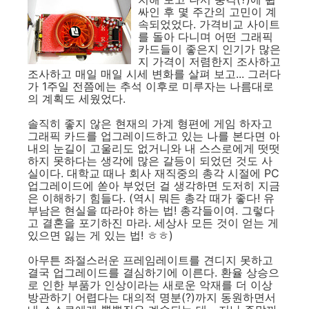
싸인 후 몇 주간의 고민이 계
속되었었다. 가격비교 사이트
를 돌아 다니며 어떤 그래픽
카드들이 좋은지 인기가 많은
지 가격이 저렴한지 조사하고
조사하고 매일 매일 시세 변화를 살펴 보고... 그러다
가 1주일 전쯤에는 추석 이후로 미루자는 나름대로
의 계획도 세웠었다.
솔직히 좋지 않은 현재의 가계 형편에 게임 하자고
그래픽 카드를 업그레이드하고 있는 나를 본다면 아
내의 눈길이 고울리도 없거니와 내 스스로에게 떳떳
하지 못하다는 생각에 많은 갈등이 되었던 것도 사
실이다. 대학교 때나 회사 재직중의 총각 시절에 PC
업그레이드에 쏟아 부었던 걸 생각하면 도저히 지금
은 이해하기 힘들다. (역시 뭐든 총각 때가 좋다! 유
부남은 현실을 따라야 하는 법! 총각들이여. 그렇다
고 결혼을 포기하진 마라. 세상사 모든 것이 얻는 게
있으면 잃는 게 있는 법! ㅎㅎ)
아무튼 좌절스러운 프레임레이트를 견디지 못하고
결국 업그레이드를 결심하기에 이른다. 환율 상승으
로 인한 부품가 인상이라는 새로운 악재를 더 이상
방관하기 어렵다는 대의적 명분(?)까지 동원하면서