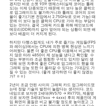
겠지만 바로 소켓 939! 맨체스터(실제 코어는 톨레
도)는 이제 단종되었기 때문에 이 보다 높은 클럭으
로 업그레이드도 불가하거니와 톨레도 코어의 오버
율이 좋기(기본 전압에서 2.75GHz로 오버 가능) 때
문에 이 보다 높은 클럭의 CPU로 가야 하는 부담이
있는 것이다. 결국 그래픽 카드를 위해 메인보드에
메모리(DDR)까지 갈아 엎어야 되는 상황이 되면 배
보다 배꼽이 더 커지게 된다.
하지만 다행스럽게도 내가 주로 즐기는 게임들(FPS
와 레이싱)에서는 CPU에 의한 병목 현상은 느끼기
어려웠다. 물론 더 좋은 CPU를 이용해서 비교해 보
지 않은 터라 4850이 제 성능을 냈다고 확인할 수
없는 부분이라 조금 찜찜한 구석도 있지만 달리 생
각해 보면 차후에 좋은 CPU로 업그레이드 했을 때
그래픽 성능 또한 더 올라갈 수 있다는 기대감도 가
질 수 있는 것이다. (좋게 생각하면 다 좋지 않겠는
가? ㅎㅎ)
2년이 조금 안된 사이의 그래픽 카드 업그레이드였
는데 정말 기술의 발전이 놀랍다는 생각이다. 코드
네임으로 보자면 2세대(RV570 -> RV770), 제품명
으로 보자면 3세대(1xxx -> 4xxx) 후의 제품인데 게
임 화면의 품질은 비교 불가할 정도로 높아졌고 그
래픽 카드의 성능 또한 20만원 제품 기준으로 단순