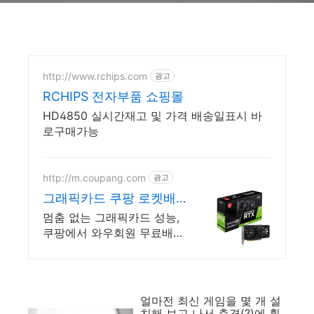
http://www.rchips.com
광고
RCHIPS 전자부품 쇼핑몰
HD4850 실시간재고 및 가격 배송일표시 바
로구매가능
http://m.coupang.com
광고
그래픽카드 쿠팡 로켓배
송으로 빠르게 만나요
멈춤 없는 그래픽카드 성능,
쿠팡에서 와우회원 무료배송
으로! 뜨거운 발열, 시끄러운
소음은 그만! 쿠팡에서 조용
한 쿨링을.
얼마전 최신 게임을 몇 개 설
치해 보고 나서 충격(?)에 휩