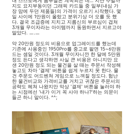
내 스스로에게 뽐뿌질은 계속되는 데... 지난 주말까
지도 요지부동이던 그래픽 카드들 중 일부(내심 가
장 맘에 두던 제품들)의 가격이 오르기 시작했다. 몇
일 사이에 1만원이 올랐고 분위기상 더 오를 듯 했
다. 결국 조급증에 지치고 지름신의 부르심이 겹쳐
3개월 무이자라는 아이템까지 동원하면서 지르고야
말았다. ㅡ.ㅡ
약 20만원 정도의 비용으로 업그레이드를 했는데
기존에 사용중인 1950Pro를 중고로 팔면 15~6만원
드는 셈일 것이다. 3개월 무이자니깐 한 달에 5만원
정도 든다고 생각하면 사실 큰 비용은 아니지만 요
샌 20만원 정도 되는 물건을 살 때는 주문서 작성해
놓고도 차마 '결제' 버튼을 쉽게 누르지 못 한다. 물
건 주문도 어드벤쳐 게임으로 느껴질 정도다. 험난
한 물건비교와 가격비교를 거치고 귀찮은 주문서의
공략도 헤쳐 나왔지만 막상 '결제' 버튼을 눌러야 하
는 시점에선 '내가 이거 꼭 사야 하나?'하는 의문이
들곤 하니 말이다. ^^;