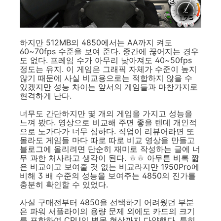
하지만 512MB의 4850에서는 AA까지 켜도
60~70fps 수준을 보여 준다. 중간에 끊어지는 경우
도 없다. 프레임 수가 아무리 낮아져도 40~50fps
정도는 유지. 이 게임은 그래픽 자체가 수준이 높지
않기 때문에 사실 비교용으로는 적합하지 않을 수
있겠지만 성능 차이는 앞서의 게임들과 마찬가지로
현격하게 난다.
너무도 간단하지만 몇 개의 게임을 가지고 성능을
느껴 봤다. 영상으로 비교해 주면 좋을 텐데 개인적
으로 노가다가 너무 심하다. 직업이 리뷰어라면 또
몰라도 게임들 마다 따로 따로 비교 영상을 만들고
블로그에 올리려면 단순히 재미로 작성하는 글에 너
무 과한 처사라고 생각이 된다. ㅎㅎ 아무튼 비록 짧
은 비교이고 보여줄 것 없는 비교라지만 1950Pro에
비해 3 배 수준의 성능을 보여주는 4850의 진가를
충분히 확인할 수 있었다.
사실 구매전부터 4850을 선택하기 어려웠던 부분
은 파워 서플라이의 용량 문제 외에도 카드의 크기
를 포함하여 CPU의 병목 현상까지 다양했다. 특히