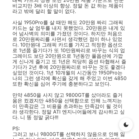
비교지만 3배 이상의 향상. 정말 돈 값 하는 제품이
라고 밖에 달리 할 말이 없다.
사실 1950Pro를 살 때만 해도 20만원 짜리 그래픽
카드는 살 엄두를 내지 못했었다. 20만원은 내게 있
어 넘사벽의 의미를 가졌던 것이다. 하지만 처음으
로 20만원짜리를 사면서 생각했던 점이 하나 있었
다. 10만원대 그래픽 카드를 가지고 적정한 옵션으
로 1년쯤 즐기다가 또 10만원짜리로 바꾸는 식의 업
그레이드 보단 20만원으로 1년동안 풀옵션에 가깝
게 신나게 즐기고 또 1년은 적당히 옵션 타협해서 즐
기다가 2년 후에 20만원짜리로 바꾸는 것도 좋겠다
싶었던 것이다. 1년 10개월의 시간동안 1950Pro는
나의 그런 생각에 확신을 갖게 해 주었고 이번 4850
또한 확신을 심어 주기에 충분하다고 보인다.
만약 4850을 사지 않고 9800GT를 샀더라도 즐거
움은 컸겠지만 4850을 선택함으로 인해 느껴지는
이 만족감은 그 비용을 초과하는 만족감이 될 것이
라 생각한다. 정말 ATI 엔지니어들에게 감사하고 싶
다. 니 똥 정말 굵다!!!
PS:
그러고 보니 9800GT를 선택하지 않음으로 인해 잃