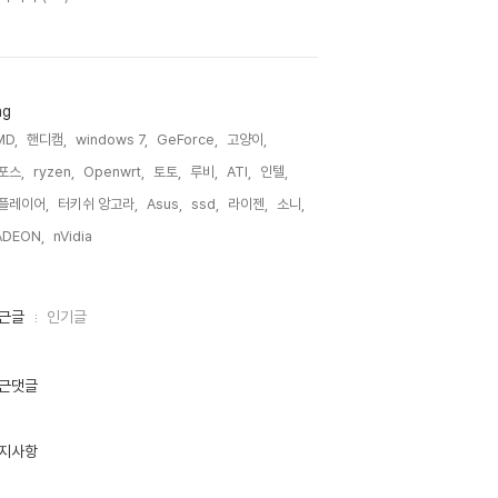
ag
MD,
핸디캠,
windows 7,
GeForce,
고양이,
포스,
ryzen,
Openwrt,
토토,
루비,
ATI,
인텔,
플레이어,
터키쉬 앙고라,
Asus,
ssd,
라이젠,
소니,
ADEON,
nVidia,
근글
인기글
근댓글
지사항