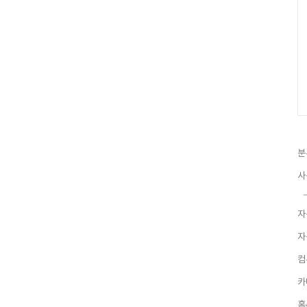
분
사
자
자
컴
카
홈