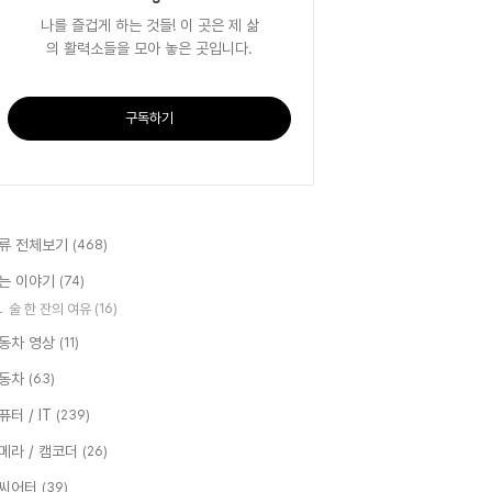
나를 즐겁게 하는 것들! 이 곳은 제 삶
의 활력소들을 모아 놓은 곳입니다.
구독하기
류 전체보기
(468)
는 이야기
(74)
술 한 잔의 여유
(16)
동차 영상
(11)
동차
(63)
퓨터 / IT
(239)
메라 / 캠코더
(26)
씨어터
(39)