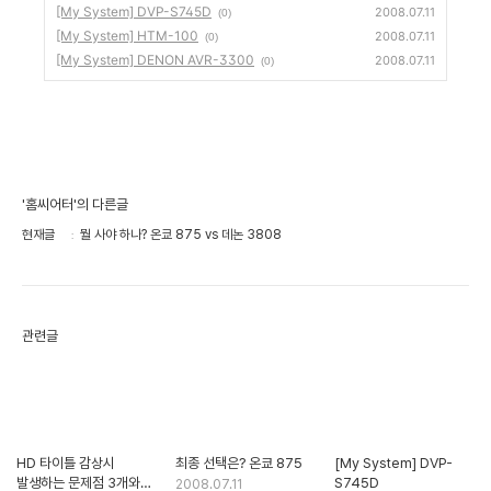
[My System] DVP-S745D
2008.07.11
(0)
[My System] HTM-100
2008.07.11
(0)
[My System] DENON AVR-3300
2008.07.11
(0)
'홈씨어터'의 다른글
현재글
뭘 사야 하나? 온쿄 875 vs 데논 3808
관련글
HD 타이틀 감상시
최종 선택은? 온쿄 875
[My System] DVP-
발생하는 문제점 3개와
S745D
2008.07.11