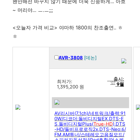
왠만해선 바꾸지 않기 때문에 더욱 신중하게... 아흐
~ 머리야... ㅡ.ㅡ;;;
<오늘자 가격 비교> 야마하 1800의 찬조출연.. ㅎ
ㅎ
AVR-3808
[데논]
출시:
최저가:
'07
9월
1,395,200
원
AV리시버(7.1ch)/네트워크/출력:91
0W/디코더:돌비디지털EX,DTS-E
S,돌비디지털Plus(
True-HD
),DTS
-HD/돌비프로로직2x,DTS-Neo:6/
FM,AM튜너/스테레오고음질모드/
스피커자동설정/iPod호환/업스케