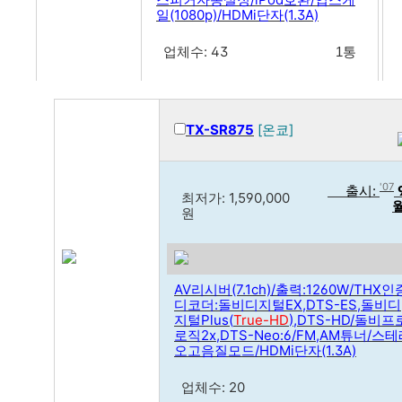
일(1080p)/HDMi단자(1.3A)
업체수: 43
1통
TX-SR875
[온쿄]
'07
출시:
최저가:
1,590,000
원
AV리시버(7.1ch)/출력:1260W/THX인
디코더:돌비디지털EX,DTS-ES,돌비디
지털Plus(
True-HD
),DTS-HD/돌비프
로직2x,DTS-Neo:6/FM,AM튜너/스
오고음질모드/HDMi단자(1.3A)
업체수: 20