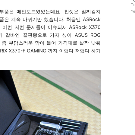
To
문
To
자
 부품은 메인보드였었는데요. 칩셋은 일찌감치
Ye
수
품은 계속 바뀌기만 했습니다. 처음엔 ASRock
였다가 이런 저런 문제들이 이슈되서 ASRock X370
 거 갈바엔 끝판왕으로 가자 싶어 ASUS ROG
리다가 좀 부담스러운 맘이 들어 가격대를 살짝 낮춰
RIX X370-F GAMING 까지 이랬다 저랬다 하기