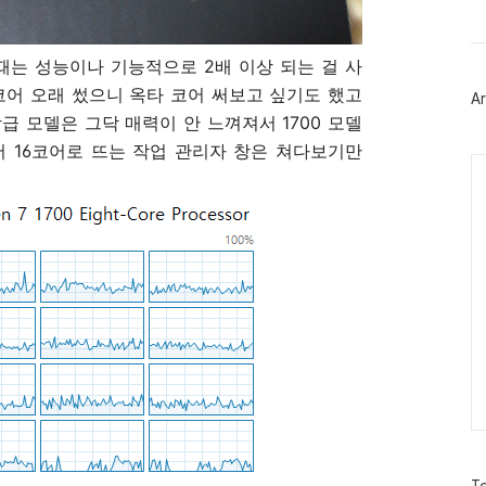
트
위
터
때는 성능이나 기능적으로 2배 이상 되는 걸 사
플
러
코어 오래 썼으니 옥타 코어 써보고 싶기도 했고
Ar
그
급 모델은 그닥 매력이 안 느껴져서 1700 모델
인
서 16코어로 뜨는 작업 관리자 창은 쳐다보기만
Ca
방