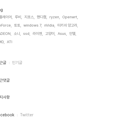
ag
플레이어,
루비,
지포스,
핸디캠,
ryzen,
Openwrt,
Force,
토토,
windows 7,
nVidia,
터키쉬 앙고라,
ADEON,
소니,
ssd,
라이젠,
고양이,
Asus,
인텔,
MD,
ATI,
근글
인기글
근댓글
지사항
acebook
Twitter