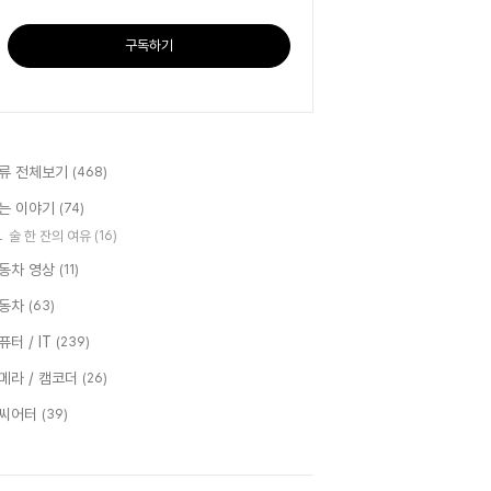
구독하기
류 전체보기
(468)
는 이야기
(74)
술 한 잔의 여유
(16)
동차 영상
(11)
동차
(63)
퓨터 / IT
(239)
메라 / 캠코더
(26)
씨어터
(39)