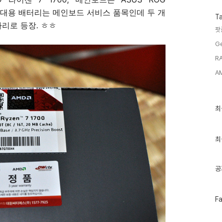
에 휴대용 배터리는 메인보드 서비스 품목인데 두 개
T
리로 등장. ㅎㅎ
팟
Ge
R
A
최
최
근
글
과
인
최
기
글
공
페
F
이
스
북