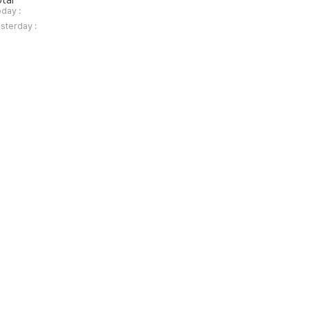
tal
day :
sterday :