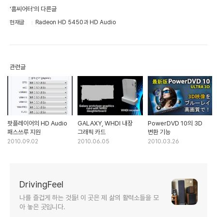
'홈씨어터'의 다른글
현재글
Radeon HD 5450과 HD Audio
관련글
팟플레이어의 HD Audio
GALAXY, WHDI 내장
PowerDVD 10의 3D
패스쓰루 지원
그래픽 카드
변환 기능
2010.09.02
2010.06.05
2010.03.26
DrivingFeel
나를 즐겁게 하는 것들! 이 곳은 제 삶의 활력소들을 모
아 놓은 곳입니다.